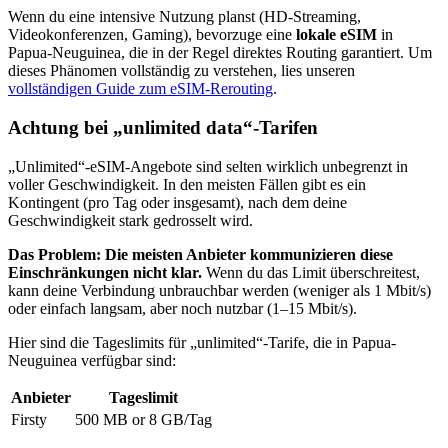
Wenn du eine intensive Nutzung planst (HD-Streaming,
Videokonferenzen, Gaming), bevorzuge eine
lokale eSIM
in
Papua-Neuguinea
, die in der Regel direktes Routing garantiert. Um
dieses Phänomen vollständig zu verstehen, lies unseren
vollständigen Guide zum eSIM-Rerouting
.
Achtung bei „unlimited data“-Tarifen
„Unlimited“-eSIM-Angebote sind selten wirklich unbegrenzt in
voller Geschwindigkeit. In den meisten Fällen gibt es ein
Kontingent (pro Tag oder insgesamt), nach dem deine
Geschwindigkeit stark gedrosselt wird.
Das Problem: Die meisten Anbieter kommunizieren diese
Einschränkungen nicht klar.
Wenn du das Limit überschreitest,
kann deine Verbindung unbrauchbar werden (weniger als 1 Mbit/s)
oder einfach langsam, aber noch nutzbar (1–15 Mbit/s).
Hier sind die Tageslimits für „unlimited“-Tarife, die
in Papua-
Neuguinea
verfügbar sind:
Anbieter
Tageslimit
Firsty
500 MB or 8 GB
/Tag