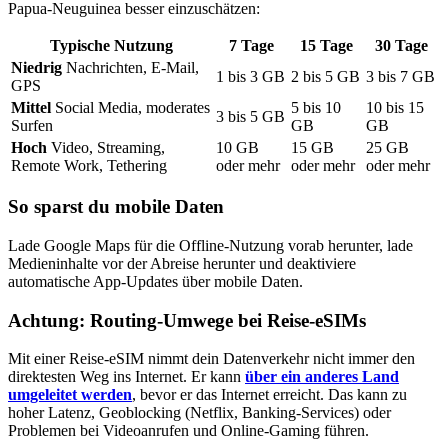
Papua-Neuguinea
besser einzuschätzen:
Typische Nutzung
7
Tage
15
Tage
30
Tage
Niedrig
Nachrichten, E-Mail,
1
bis
3
GB
2
bis
5
GB
3
bis
7
GB
GPS
Mittel
Social Media, moderates
5
bis
10
10
bis
15
3
bis
5
GB
Surfen
GB
GB
Hoch
Video, Streaming,
10
GB
15
GB
25
GB
Remote Work, Tethering
oder mehr
oder mehr
oder mehr
So sparst du mobile Daten
Lade Google Maps für die Offline-Nutzung vorab herunter, lade
Medieninhalte vor der Abreise herunter und deaktiviere
automatische App-Updates über mobile Daten.
Achtung: Routing-Umwege bei Reise-eSIMs
Mit einer Reise-eSIM nimmt dein Datenverkehr nicht immer den
direktesten Weg ins Internet. Er kann
über ein anderes Land
umgeleitet werden
, bevor er das Internet erreicht. Das kann zu
hoher Latenz, Geoblocking (Netflix, Banking-Services) oder
Problemen bei Videoanrufen und Online-Gaming führen.