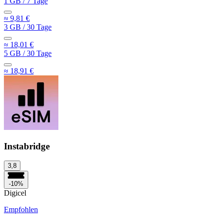
1 GB
/
7 Tage
≈ 9,81 €
3 GB
/
30 Tage
≈ 18,01 €
5 GB
/
30 Tage
≈ 18,91 €
Instabridge
3,8
-10%
Digicel
Empfohlen