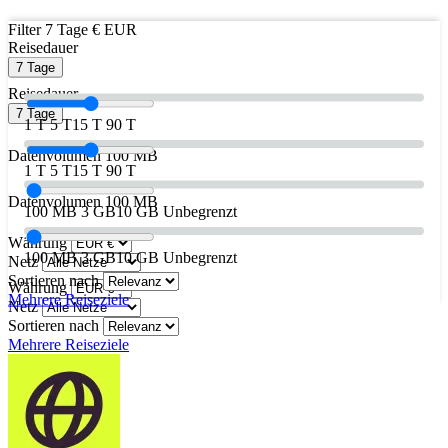
Filter
7 Tage
€ EUR
Reisedauer
7 Tage
Reisedauer
7 Tage
1 T
5 T
15 T
90 T
Datenvolumen
100 MB
1 T
5 T
15 T
90 T
Datenvolumen
100 MB
100 MB
3 GB
10 GB
Unbegrenzt
Währung
100 MB
3 GB
10 GB
Unbegrenzt
Netz
Sortieren nach
Währung
Mehrere Reiseziele
Netz
Sortieren nach
Mehrere Reiseziele