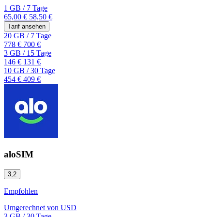
1 GB
/
7 Tage
65,00 €
58,50 €
Tarif ansehen
20 GB
/
7 Tage
778 €
700 €
3 GB
/
15 Tage
146 €
131 €
10 GB
/
30 Tage
454 €
409 €
aloSIM
3,2
Empfohlen
Umgerechnet von
USD
3 GB
/
30 Tage