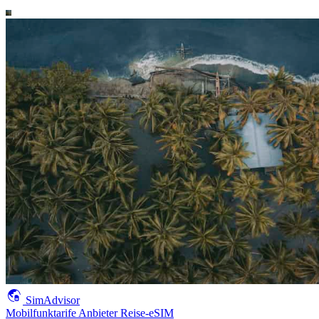
SimAdvisor
Mobilfunktarife
Anbieter
Reise-eSIM