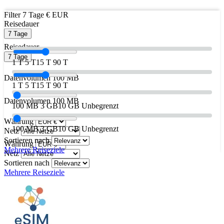
Filter
7 Tage
€ EUR
Reisedauer
7 Tage
Reisedauer
7 Tage
1 T
5 T
15 T
90 T
Datenvolumen
100 MB
1 T
5 T
15 T
90 T
Datenvolumen
100 MB
100 MB
3 GB
10 GB
Unbegrenzt
Währung
100 MB
3 GB
10 GB
Unbegrenzt
Netz
Sortieren nach
Währung
Mehrere Reiseziele
Netz
Sortieren nach
Mehrere Reiseziele