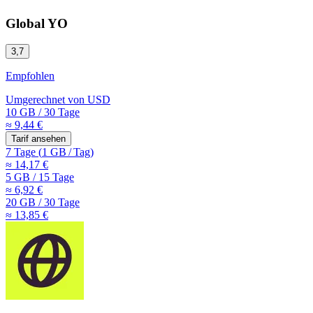
Global YO
3,7
Empfohlen
Umgerechnet von
USD
10 GB
/
30 Tage
≈ 9,44 €
Tarif ansehen
7 Tage
(
1 GB
/
Tag)
≈ 14,17 €
5 GB
/
15 Tage
≈ 6,92 €
20 GB
/
30 Tage
≈ 13,85 €