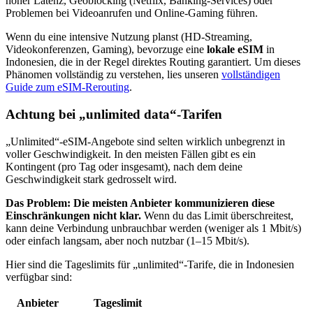
hoher Latenz, Geoblocking (Netflix, Banking-Services) oder
Problemen bei Videoanrufen und Online-Gaming führen.
Wenn du eine intensive Nutzung planst (HD-Streaming,
Videokonferenzen, Gaming), bevorzuge eine
lokale eSIM
in
Indonesien
, die in der Regel direktes Routing garantiert. Um dieses
Phänomen vollständig zu verstehen, lies unseren
vollständigen
Guide zum eSIM-Rerouting
.
Achtung bei „unlimited data“-Tarifen
„Unlimited“-eSIM-Angebote sind selten wirklich unbegrenzt in
voller Geschwindigkeit. In den meisten Fällen gibt es ein
Kontingent (pro Tag oder insgesamt), nach dem deine
Geschwindigkeit stark gedrosselt wird.
Das Problem: Die meisten Anbieter kommunizieren diese
Einschränkungen nicht klar.
Wenn du das Limit überschreitest,
kann deine Verbindung unbrauchbar werden (weniger als 1 Mbit/s)
oder einfach langsam, aber noch nutzbar (1–15 Mbit/s).
Hier sind die Tageslimits für „unlimited“-Tarife, die
in Indonesien
verfügbar sind:
Anbieter
Tageslimit