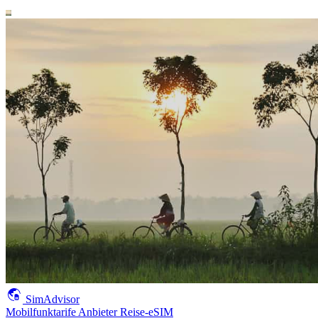
SimAdvisor
Mobilfunktarife
Anbieter
Reise-eSIM