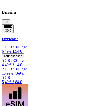
Bnesim
3,8
-30%
Empfohlen
10 GB
/
30 Tage
6,49 €
4,54 €
Tarif ansehen
5 GB
/
30 Tage
4,49 €
3,14 €
20 GB
/
30 Tage
10,99 €
7,69 €
5 GB
5,49 €
3,84 €