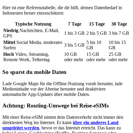
Hier ist eine Referenztabelle, die dir hilft, deinen Datenbedarf
in
Indonesien
besser einzuschätzen:
Typische Nutzung
7
Tage
15
Tage
30
Tage
Niedrig
Nachrichten, E-Mail,
1
bis
3
GB
2
bis
5
GB
3
bis
7
GB
GPS
Mittel
Social Media, moderates
5
bis
10
10
bis
15
3
bis
5
GB
Surfen
GB
GB
Hoch
Video, Streaming,
10
GB
15
GB
25
GB
Remote Work, Tethering
oder mehr
oder mehr
oder mehr
So sparst du mobile Daten
Lade Google Maps für die Offline-Nutzung vorab herunter, lade
Medieninhalte vor der Abreise herunter und deaktiviere
automatische App-Updates über mobile Daten.
Achtung: Routing-Umwege bei Reise-eSIMs
Mit einer Reise-eSIM nimmt dein Datenverkehr nicht immer den
direktesten Weg ins Internet. Er kann
über ein anderes Land
umgeleitet werden
, bevor er das Internet erreicht. Das kann zu