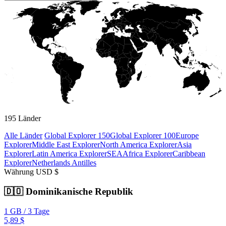
195
Länder
Alle Länder
Global Explorer 150
Global Explorer 100
Europe
Explorer
Middle East Explorer
North America Explorer
Asia
Explorer
Latin America Explorer
SEA
Africa Explorer
Caribbean
Explorer
Netherlands Antilles
Währung
USD $
🇩🇴
Dominikanische Republik
1 GB
/
3 Tage
5,89 $