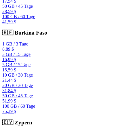
17,54 $
50 GB
/
45 Tage
28,59 $
100 GB
/
60 Tage
41,59 $
🇧🇫
Burkina Faso
1 GB
/
3 Tage
8,89 $
3 GB
/
15 Tage
16,99 $
5 GB
/
15 Tage
15,59 $
10 GB
/
30 Tage
21,44 $
20 GB
/
30 Tage
31,84 $
50 GB
/
45 Tage
51,99 $
100 GB
/
60 Tage
75,39 $
🇨🇾
Zypern