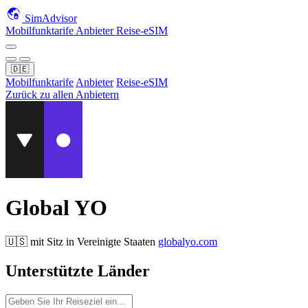
SimAdvisor
Mobilfunktarife
Anbieter
Reise-eSIM
🇩🇪
Mobilfunktarife
Anbieter
Reise-eSIM
Zurück zu allen Anbietern
Global YO
🇺🇸
mit Sitz in
Vereinigte Staaten
globalyo.com
Unterstützte Länder