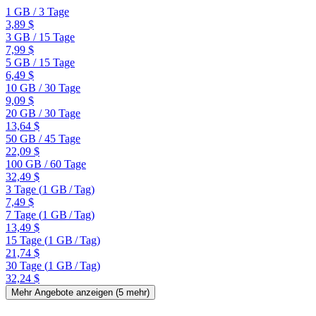
1 GB
/
3 Tage
3,89 $
3 GB
/
15 Tage
7,99 $
5 GB
/
15 Tage
6,49 $
10 GB
/
30 Tage
9,09 $
20 GB
/
30 Tage
13,64 $
50 GB
/
45 Tage
22,09 $
100 GB
/
60 Tage
32,49 $
3 Tage
(
1 GB
/
Tag)
7,49 $
7 Tage
(
1 GB
/
Tag)
13,49 $
15 Tage
(
1 GB
/
Tag)
21,74 $
30 Tage
(
1 GB
/
Tag)
32,24 $
Mehr Angebote anzeigen (
5
mehr)