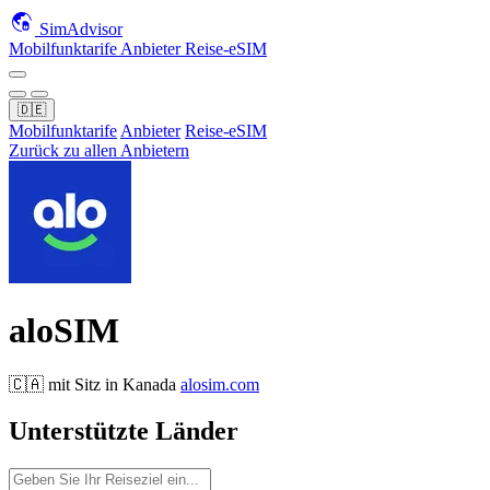
SimAdvisor
Mobilfunktarife
Anbieter
Reise-eSIM
🇩🇪
Mobilfunktarife
Anbieter
Reise-eSIM
Zurück zu allen Anbietern
aloSIM
🇨🇦
mit Sitz in
Kanada
alosim.com
Unterstützte Länder