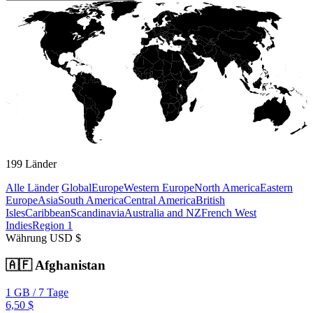
199
Länder
Alle Länder
Global
Europe
Western Europe
North America
Eastern
Europe
Asia
South America
Central America
British
Isles
Caribbean
Scandinavia
Australia and NZ
French West
Indies
Region 1
Währung
USD $
🇦🇫
Afghanistan
1 GB
/
7 Tage
6,50 $