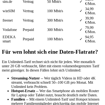
sim.de
Vertrag
50
Mbit/s
✓
€/Mon.
34,99
winSIM
Vertrag
100
Mbit/s
✓
€/Mon.
39,99
freenet
Vertrag
300
Mbit/s
✓
€/Mon.
79,99
Vodafone
Prepaid
300
Mbit/s
✓
€/Mon.
EDEKA
94,95
Prepaid
100
Mbit/s
✓
smart
€/Mon.
Für wen lohnt sich eine Daten-Flatrate?
Ein Unlimited-Tarif rechnet sich nicht für jeden. Wer monatlich
unter 20 GB verbraucht, fährt mit einem volumenbegrenzten Tarif
meist günstiger. In diesen Fällen lohnt sich Unlimited:
Streaming-Nutzer
-- Wer täglich Videos in HD oder 4K
streamt, verbraucht schnell 50--100 GB pro Monat. Mit
Unlimited kein Problem.
Hotspot-Ersatz
-- Wer das Smartphone als mobilen Router
für Laptop oder Tablet nutzt, braucht deutlich mehr Daten.
Familien
-- Mit einem Unlimited-Tarif und Hotspot können
mehrere Familienmitglieder gleichzeitig das mobile Internet