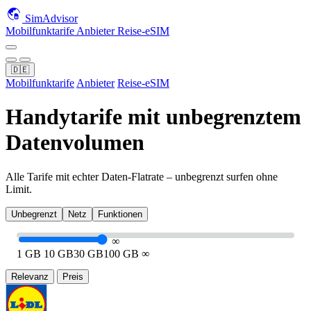
SimAdvisor
Mobilfunktarife
Anbieter
Reise-eSIM
🇩🇪
Mobilfunktarife
Anbieter
Reise-eSIM
Handytarife mit unbegrenztem
Datenvolumen
Alle Tarife mit echter Daten-Flatrate – unbegrenzt surfen ohne
Limit.
Unbegrenzt
Netz
Funktionen
∞
1 GB
10 GB
30 GB
100 GB
∞
Relevanz
Preis