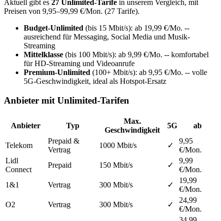
Aktuell gibt es
27 Unlimited-Tarife
in unserem Vergleich, mit
Preisen von
9,95
–
99,99
€/Mon.
(
27
Tarife)
.
Budget-Unlimited
(bis 15 Mbit/s): ab 19,99 €/Mo. --
ausreichend für Messaging, Social Media und Musik-
Streaming
Mittelklasse
(bis 100 Mbit/s): ab 9,99 €/Mo. -- komfortabel
für HD-Streaming und Videoanrufe
Premium-Unlimited
(100+ Mbit/s): ab 9,95 €/Mo. -- volle
5G-Geschwindigkeit, ideal als Hotspot-Ersatz
Anbieter mit Unlimited-Tarifen
Max.
Anbieter
Typ
5G
ab
Geschwindigkeit
Prepaid &
9,95
Telekom
1000
Mbit/s
✓
Vertrag
€/Mon.
Lidl
9,99
Prepaid
150
Mbit/s
✓
Connect
€/Mon.
19,99
1&1
Vertrag
300
Mbit/s
✓
€/Mon.
24,99
O2
Vertrag
300
Mbit/s
✓
€/Mon.
34,99