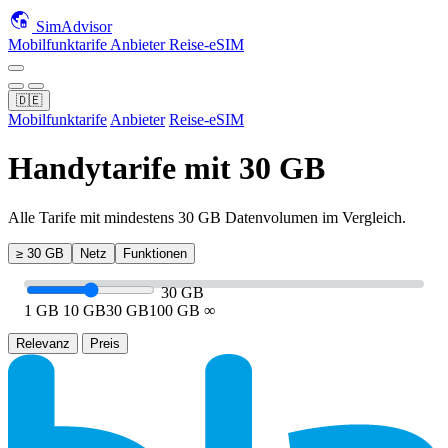
SimAdvisor
Mobilfunktarife
Anbieter
Reise-eSIM
🇩🇪
Mobilfunktarife
Anbieter
Reise-eSIM
Handytarife mit 30 GB
Alle Tarife mit mindestens 30 GB Datenvolumen im Vergleich.
≥ 30 GB
Netz
Funktionen
30 GB
1 GB
10 GB
30 GB
100 GB
∞
Relevanz
Preis