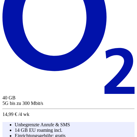
40
GB
5G
bis zu
300
Mbit/s
14,99 €
/4 wk
Unbegrenzte Anrufe & SMS
14 GB EU roaming incl.
Einrichtungsgebühr:
gratis