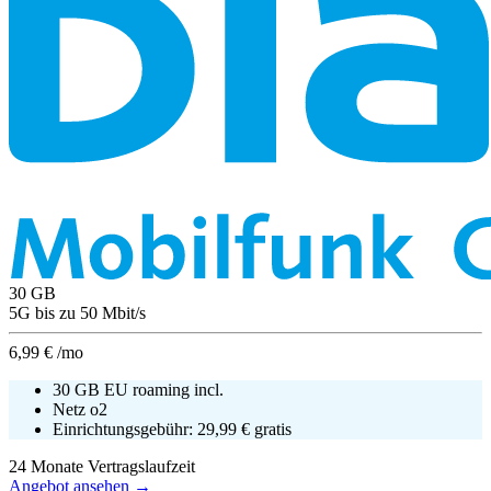
30
GB
5G
bis zu
50
Mbit/s
6,99 €
/mo
30 GB EU roaming incl.
Netz
o2
Einrichtungsgebühr:
29,99 €
gratis
24
Monate Vertragslaufzeit
Angebot ansehen →