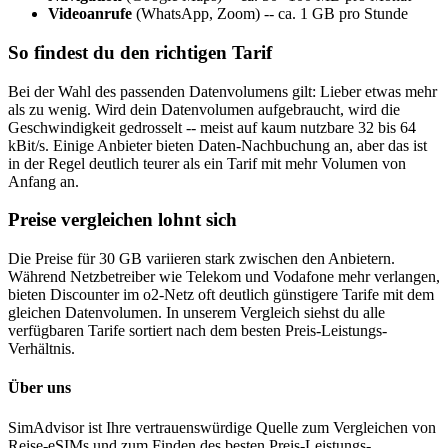
Videoanrufe
(WhatsApp, Zoom) -- ca. 1 GB pro Stunde
So findest du den richtigen Tarif
Bei der Wahl des passenden Datenvolumens gilt: Lieber etwas mehr
als zu wenig. Wird dein Datenvolumen aufgebraucht, wird die
Geschwindigkeit gedrosselt -- meist auf kaum nutzbare 32 bis 64
kBit/s. Einige Anbieter bieten Daten-Nachbuchung an, aber das ist
in der Regel deutlich teurer als ein Tarif mit mehr Volumen von
Anfang an.
Preise vergleichen lohnt sich
Die Preise für 30 GB variieren stark zwischen den Anbietern.
Während Netzbetreiber wie Telekom und Vodafone mehr verlangen,
bieten Discounter im o2-Netz oft deutlich günstigere Tarife mit dem
gleichen Datenvolumen. In unserem Vergleich siehst du alle
verfügbaren Tarife sortiert nach dem besten Preis-Leistungs-
Verhältnis.
Über uns
SimAdvisor ist Ihre vertrauenswürdige Quelle zum Vergleichen von
Reise-eSIMs und zum Finden des besten Preis-Leistungs-