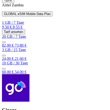
-10%
Airtel Zambia
GLOBAL eSIM Mobile Data Plan
1 GB
/
7 Tage
9,50 €
8,55 €
Tarif ansehen
20 GB
/
7 Tage
82,00 €
73,80 €
3 GB
/
15 Tage
24,00 €
21,60 €
10 GB
/
30 Tage
60,00 €
54,00 €
Gigago