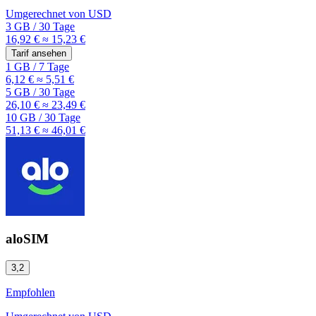
Umgerechnet von
USD
3 GB
/
30 Tage
16,92 €
≈ 15,23 €
Tarif ansehen
1 GB
/
7 Tage
6,12 €
≈ 5,51 €
5 GB
/
30 Tage
26,10 €
≈ 23,49 €
10 GB
/
30 Tage
51,13 €
≈ 46,01 €
aloSIM
3,2
Empfohlen