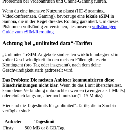
Problemen bei Videoanrufen und Online-Gaming führen.
Wenn du eine intensive Nutzung planst (HD-Streaming,
Videokonferenzen, Gaming), bevorzuge eine
lokale eSIM
in
Sambia
, die in der Regel direktes Routing garantiert. Um dieses
Phänomen vollständig zu verstehen, lies unseren
vollständigen
Guide zum eSIM-Rerouting
.
Achtung bei „unlimited data“-Tarifen
„Unlimited“-eSIM-Angebote sind selten wirklich unbegrenzt in
voller Geschwindigkeit. In den meisten Fällen gibt es ein
Kontingent (pro Tag oder insgesamt), nach dem deine
Geschwindigkeit stark gedrosselt wird.
Das Problem: Die meisten Anbieter kommunizieren diese
Einschränkungen nicht klar.
Wenn du das Limit überschreitest,
kann deine Verbindung unbrauchbar werden (weniger als 1 Mbit/s)
oder einfach langsam, aber noch nutzbar (1–15 Mbit/s).
Hier sind die Tageslimits für „unlimited“-Tarife, die
in Sambia
verfügbar sind:
Anbieter
Tageslimit
Firsty
500 MB or 8 GB
/Tag