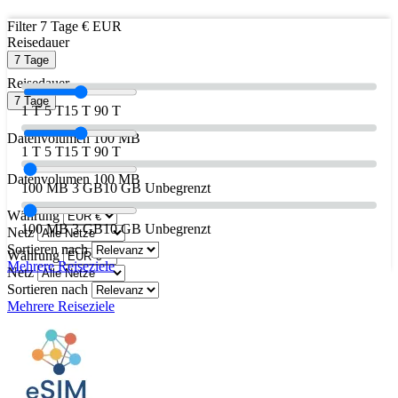
Filter
7 Tage
€ EUR
Reisedauer
7 Tage
Reisedauer
7 Tage
1 T
5 T
15 T
90 T
Datenvolumen
100 MB
1 T
5 T
15 T
90 T
Datenvolumen
100 MB
100 MB
3 GB
10 GB
Unbegrenzt
Währung
100 MB
3 GB
10 GB
Unbegrenzt
Netz
Sortieren nach
Währung
Mehrere Reiseziele
Netz
Sortieren nach
Mehrere Reiseziele