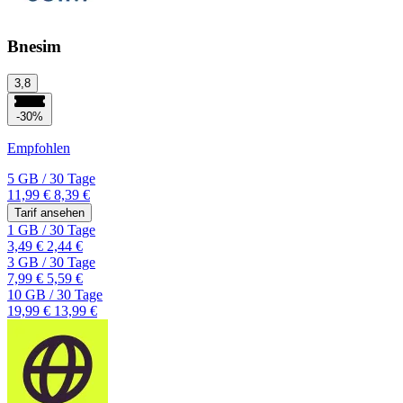
Bnesim
3,8
-30%
Empfohlen
5 GB
/
30 Tage
11,99 €
8,39 €
Tarif ansehen
1 GB
/
30 Tage
3,49 €
2,44 €
3 GB
/
30 Tage
7,99 €
5,59 €
10 GB
/
30 Tage
19,99 €
13,99 €