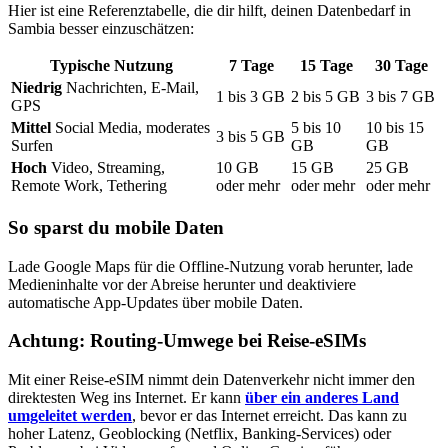
Hier ist eine Referenztabelle, die dir hilft, deinen Datenbedarf
in
Sambia
besser einzuschätzen:
Typische Nutzung
7
Tage
15
Tage
30
Tage
Niedrig
Nachrichten, E-Mail,
1
bis
3
GB
2
bis
5
GB
3
bis
7
GB
GPS
Mittel
Social Media, moderates
5
bis
10
10
bis
15
3
bis
5
GB
Surfen
GB
GB
Hoch
Video, Streaming,
10
GB
15
GB
25
GB
Remote Work, Tethering
oder mehr
oder mehr
oder mehr
So sparst du mobile Daten
Lade Google Maps für die Offline-Nutzung vorab herunter, lade
Medieninhalte vor der Abreise herunter und deaktiviere
automatische App-Updates über mobile Daten.
Achtung: Routing-Umwege bei Reise-eSIMs
Mit einer Reise-eSIM nimmt dein Datenverkehr nicht immer den
direktesten Weg ins Internet. Er kann
über ein anderes Land
umgeleitet werden
, bevor er das Internet erreicht. Das kann zu
hoher Latenz, Geoblocking (Netflix, Banking-Services) oder