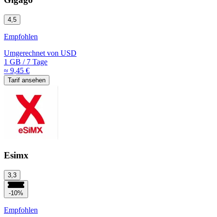
4,5
Empfohlen
Umgerechnet von
USD
1 GB
/
7 Tage
≈ 9,45 €
Tarif ansehen
Esimx
3,3
-10%
Empfohlen