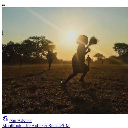
SimAdvisor
Mobilfunktarife
Anbieter
Reise-eSIM