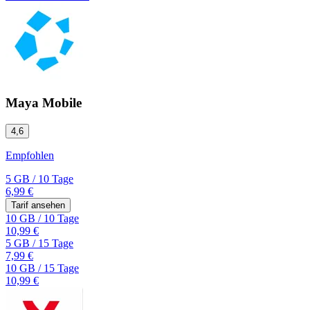
Maya Mobile
4,6
Empfohlen
5 GB
/
10 Tage
6,99 €
Tarif ansehen
10 GB
/
10 Tage
10,99 €
5 GB
/
15 Tage
7,99 €
10 GB
/
15 Tage
10,99 €