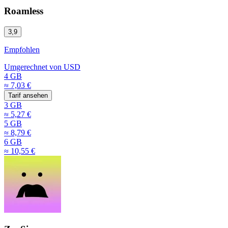
Roamless
3,9
Empfohlen
Umgerechnet von
USD
4 GB
≈ 7,03 €
Tarif ansehen
3 GB
≈ 5,27 €
5 GB
≈ 8,79 €
6 GB
≈ 10,55 €