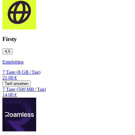
Firsty
4,5
Empfohlen
7 Tage
(
8 GB
/
Tag)
21,00 €
Tarif ansehen
7 Tage
(
500 MB
/
Tag)
14,00 €