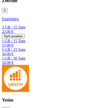
ZenSim
5
Empfohlen
3 GB
/
15 Tage
23,00 €
Tarif ansehen
1 GB
/
15 Tage
15,00 €
5 GB
/
15 Tage
34,00 €
1 GB
/
30 Tage
16,00 €
Yesim