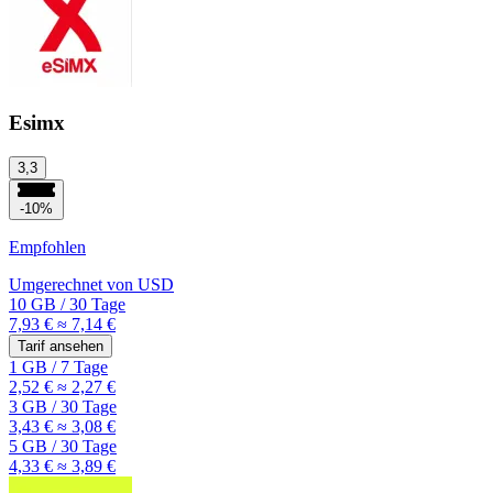
Esimx
3,3
-10%
Empfohlen
Umgerechnet von
USD
10 GB
/
30 Tage
7,93 €
≈ 7,14 €
Tarif ansehen
1 GB
/
7 Tage
2,52 €
≈ 2,27 €
3 GB
/
30 Tage
3,43 €
≈ 3,08 €
5 GB
/
30 Tage
4,33 €
≈ 3,89 €