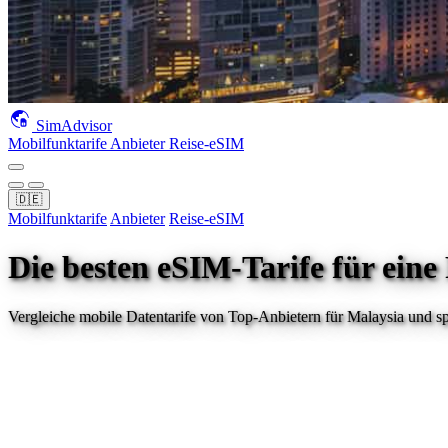
SimAdvisor
Mobilfunktarife
Anbieter
Reise-eSIM
🇩🇪
Mobilfunktarife
Anbieter
Reise-eSIM
Die besten eSIM-Tarife für eine
Vergleiche mobile Datentarife von Top-Anbietern für
Malaysia
und sp