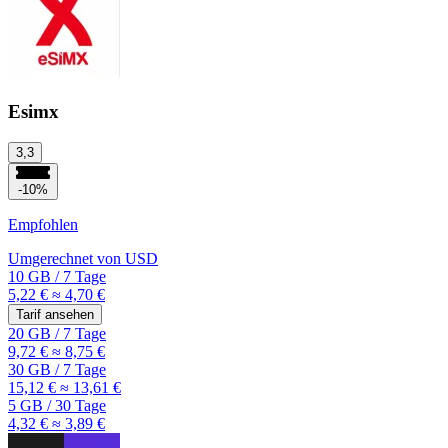
Esimx
3,3
-10%
Empfohlen
Umgerechnet von
USD
10 GB
/
7 Tage
5,22 €
≈ 4,70 €
Tarif ansehen
20 GB
/
7 Tage
9,72 €
≈ 8,75 €
30 GB
/
7 Tage
15,12 €
≈ 13,61 €
5 GB
/
30 Tage
4,32 €
≈ 3,89 €