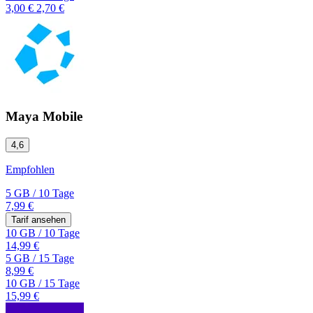
3,00 €
2,70 €
Maya Mobile
4,6
Empfohlen
5 GB
/
10 Tage
7,99 €
Tarif ansehen
10 GB
/
10 Tage
14,99 €
5 GB
/
15 Tage
8,99 €
10 GB
/
15 Tage
15,99 €