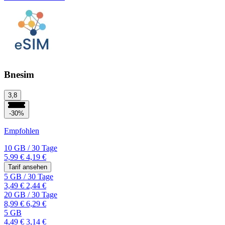
Bnesim
3,8
-30%
Empfohlen
10 GB
/
30 Tage
5,99 €
4,19 €
Tarif ansehen
5 GB
/
30 Tage
3,49 €
2,44 €
20 GB
/
30 Tage
8,99 €
6,29 €
5 GB
4,49 €
3,14 €