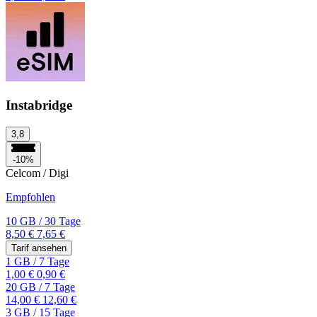
Instabridge
3,8
-10%
Celcom / Digi
Empfohlen
10 GB
/
30 Tage
8,50 €
7,65 €
Tarif ansehen
1 GB
/
7 Tage
1,00 €
0,90 €
20 GB
/
7 Tage
14,00 €
12,60 €
3 GB
/
15 Tage