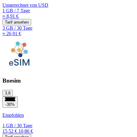
Umgerechnet von
USD
1 GB
/
7 Tage
≈ 8,91 €
Tarif ansehen
3 GB
/
30 Tage
≈ 26,91 €
Bnesim
3,8
-30%
Empfohlen
1 GB
/
30 Tage
15,52 €
10,86 €