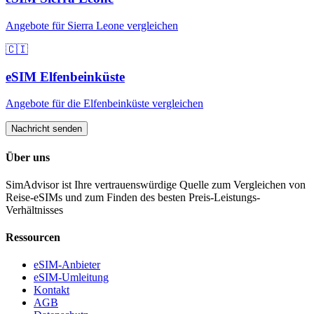
Angebote für
Sierra Leone
vergleichen
🇨🇮
eSIM
Elfenbeinküste
Angebote für
die Elfenbeinküste
vergleichen
Nachricht senden
Über uns
SimAdvisor ist Ihre vertrauenswürdige Quelle zum Vergleichen von
Reise-eSIMs und zum Finden des besten Preis-Leistungs-
Verhältnisses
Ressourcen
eSIM-Anbieter
eSIM-Umleitung
Kontakt
AGB