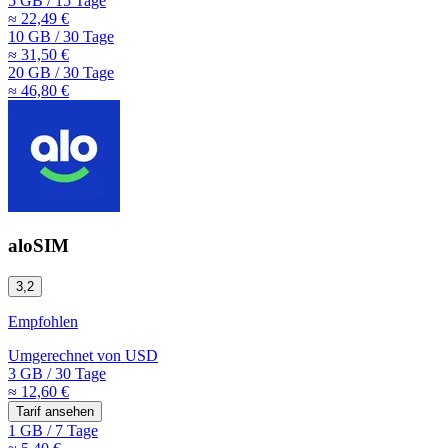
5 GB
/
15 Tage
≈ 22,49 €
10 GB
/
30 Tage
≈ 31,50 €
20 GB
/
30 Tage
≈ 46,80 €
aloSIM
3,2
Empfohlen
Umgerechnet von
USD
3 GB
/
30 Tage
≈ 12,60 €
Tarif ansehen
1 GB
/
7 Tage