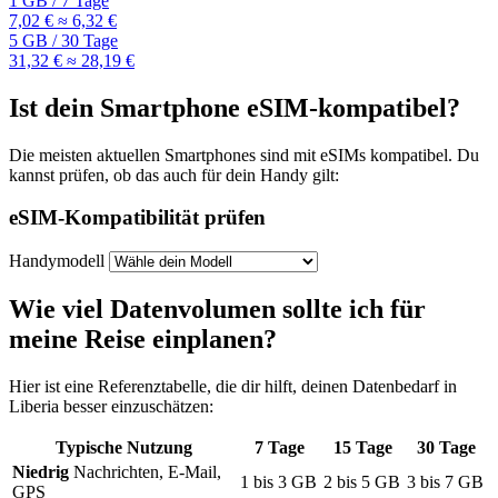
1 GB
/
7 Tage
7,02 €
≈ 6,32 €
5 GB
/
30 Tage
31,32 €
≈ 28,19 €
Ist dein Smartphone eSIM-kompatibel?
Die meisten aktuellen Smartphones sind mit eSIMs kompatibel. Du
kannst prüfen, ob das auch für dein Handy gilt:
eSIM-Kompatibilität prüfen
Handymodell
Wie viel Datenvolumen sollte ich für
meine Reise einplanen?
Hier ist eine Referenztabelle, die dir hilft, deinen Datenbedarf
in
Liberia
besser einzuschätzen:
Typische Nutzung
7
Tage
15
Tage
30
Tage
Niedrig
Nachrichten, E-Mail,
1
bis
3
GB
2
bis
5
GB
3
bis
7
GB
GPS