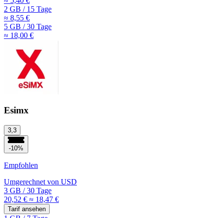
≈ 5,40 €
2 GB
/
15 Tage
≈ 8,55 €
5 GB
/
30 Tage
≈ 18,00 €
Esimx
3,3
-10%
Empfohlen
Umgerechnet von
USD
3 GB
/
30 Tage
20,52 €
≈ 18,47 €
Tarif ansehen