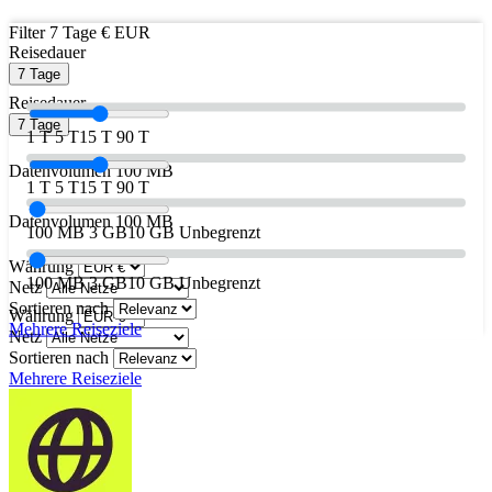
Filter
7 Tage
€ EUR
Reisedauer
7 Tage
Reisedauer
7 Tage
1 T
5 T
15 T
90 T
Datenvolumen
100 MB
1 T
5 T
15 T
90 T
Datenvolumen
100 MB
100 MB
3 GB
10 GB
Unbegrenzt
Währung
100 MB
3 GB
10 GB
Unbegrenzt
Netz
Sortieren nach
Währung
Mehrere Reiseziele
Netz
Sortieren nach
Mehrere Reiseziele