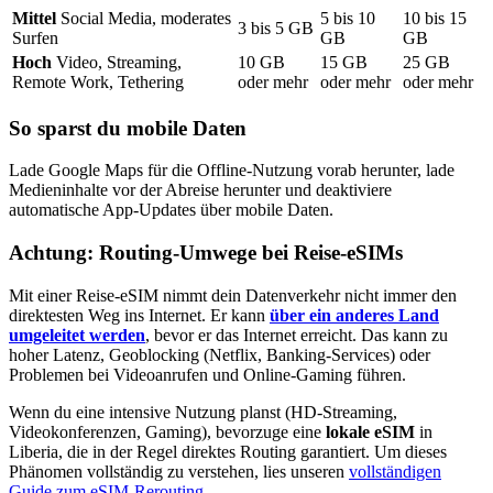
Mittel
Social Media, moderates
5
bis
10
10
bis
15
3
bis
5
GB
Surfen
GB
GB
Hoch
Video, Streaming,
10
GB
15
GB
25
GB
Remote Work, Tethering
oder mehr
oder mehr
oder mehr
So sparst du mobile Daten
Lade Google Maps für die Offline-Nutzung vorab herunter, lade
Medieninhalte vor der Abreise herunter und deaktiviere
automatische App-Updates über mobile Daten.
Achtung: Routing-Umwege bei Reise-eSIMs
Mit einer Reise-eSIM nimmt dein Datenverkehr nicht immer den
direktesten Weg ins Internet. Er kann
über ein anderes Land
umgeleitet werden
, bevor er das Internet erreicht. Das kann zu
hoher Latenz, Geoblocking (Netflix, Banking-Services) oder
Problemen bei Videoanrufen und Online-Gaming führen.
Wenn du eine intensive Nutzung planst (HD-Streaming,
Videokonferenzen, Gaming), bevorzuge eine
lokale eSIM
in
Liberia
, die in der Regel direktes Routing garantiert. Um dieses
Phänomen vollständig zu verstehen, lies unseren
vollständigen
Guide zum eSIM-Rerouting
.