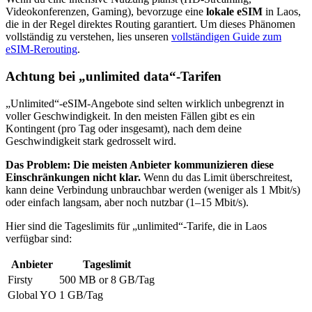
Videokonferenzen, Gaming), bevorzuge eine
lokale eSIM
in Laos
,
die in der Regel direktes Routing garantiert. Um dieses Phänomen
vollständig zu verstehen, lies unseren
vollständigen Guide zum
eSIM-Rerouting
.
Achtung bei „unlimited data“-Tarifen
„Unlimited“-eSIM-Angebote sind selten wirklich unbegrenzt in
voller Geschwindigkeit. In den meisten Fällen gibt es ein
Kontingent (pro Tag oder insgesamt), nach dem deine
Geschwindigkeit stark gedrosselt wird.
Das Problem: Die meisten Anbieter kommunizieren diese
Einschränkungen nicht klar.
Wenn du das Limit überschreitest,
kann deine Verbindung unbrauchbar werden (weniger als 1 Mbit/s)
oder einfach langsam, aber noch nutzbar (1–15 Mbit/s).
Hier sind die Tageslimits für „unlimited“-Tarife, die
in Laos
verfügbar sind:
Anbieter
Tageslimit
Firsty
500 MB or 8 GB
/Tag
Global YO
1 GB
/Tag