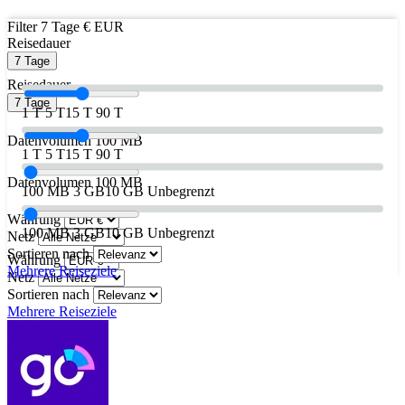
Filter
7 Tage
€ EUR
Reisedauer
7 Tage
Reisedauer
7 Tage
1 T
5 T
15 T
90 T
Datenvolumen
100 MB
1 T
5 T
15 T
90 T
Datenvolumen
100 MB
100 MB
3 GB
10 GB
Unbegrenzt
Währung
100 MB
3 GB
10 GB
Unbegrenzt
Netz
Sortieren nach
Währung
Mehrere Reiseziele
Netz
Sortieren nach
Mehrere Reiseziele