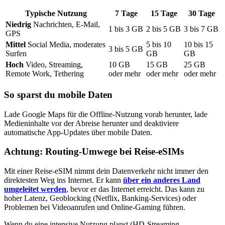
Typische Nutzung
7
Tage
15
Tage
30
Tage
Niedrig
Nachrichten, E-Mail,
1
bis
3
GB
2
bis
5
GB
3
bis
7
GB
GPS
Mittel
Social Media, moderates
5
bis
10
10
bis
15
3
bis
5
GB
Surfen
GB
GB
Hoch
Video, Streaming,
10
GB
15
GB
25
GB
Remote Work, Tethering
oder mehr
oder mehr
oder mehr
So sparst du mobile Daten
Lade Google Maps für die Offline-Nutzung vorab herunter, lade
Medieninhalte vor der Abreise herunter und deaktiviere
automatische App-Updates über mobile Daten.
Achtung: Routing-Umwege bei Reise-eSIMs
Mit einer Reise-eSIM nimmt dein Datenverkehr nicht immer den
direktesten Weg ins Internet. Er kann
über ein anderes Land
umgeleitet werden
, bevor er das Internet erreicht. Das kann zu
hoher Latenz, Geoblocking (Netflix, Banking-Services) oder
Problemen bei Videoanrufen und Online-Gaming führen.
Wenn du eine intensive Nutzung planst (HD-Streaming,