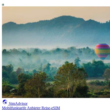
SimAdvisor
Mobilfunktarife
Anbieter
Reise-eSIM