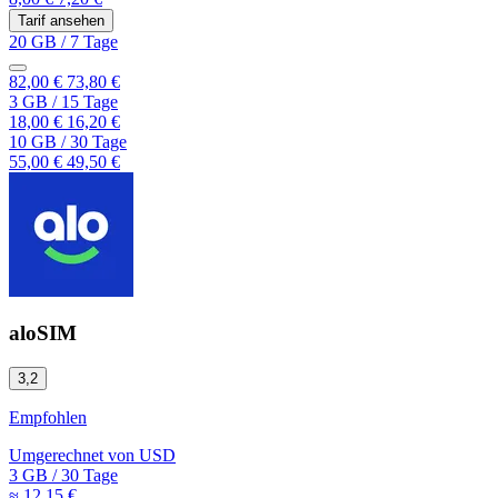
Tarif ansehen
20 GB
/
7 Tage
82,00 €
73,80 €
3 GB
/
15 Tage
18,00 €
16,20 €
10 GB
/
30 Tage
55,00 €
49,50 €
aloSIM
3,2
Empfohlen
Umgerechnet von
USD
3 GB
/
30 Tage
≈ 12,15 €