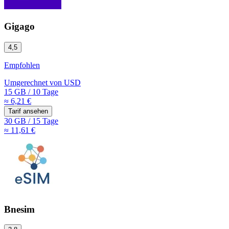
Gigago
4,5
Empfohlen
Umgerechnet von
USD
15 GB
/
10 Tage
≈ 6,21 €
Tarif ansehen
30 GB
/
15 Tage
≈ 11,61 €
Bnesim