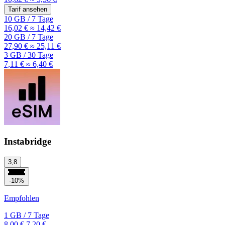
Tarif ansehen
10 GB
/
7 Tage
16,02 €
≈ 14,42 €
20 GB
/
7 Tage
27,90 €
≈ 25,11 €
3 GB
/
30 Tage
7,11 €
≈ 6,40 €
Instabridge
3,8
-10%
Empfohlen
1 GB
/
7 Tage
8,00 €
7,20 €