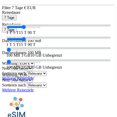
Filter
7 Tage
€ EUR
Reisedauer
7 Tage
Reisedauer
7 Tage
1 T
5 T
15 T
90 T
Datenvolumen
100 MB
1 T
5 T
15 T
90 T
Datenvolumen
100 MB
100 MB
3 GB
10 GB
Unbegrenzt
Währung
100 MB
3 GB
10 GB
Unbegrenzt
Netz
Sortieren nach
Währung
Mehrere Reiseziele
Netz
Sortieren nach
Mehrere Reiseziele