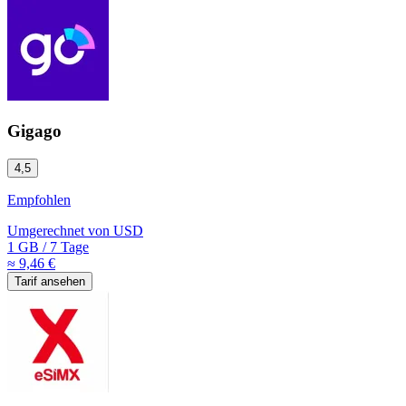
Gigago
4,5
Empfohlen
Umgerechnet von
USD
1 GB
/
7 Tage
≈ 9,46 €
Tarif ansehen