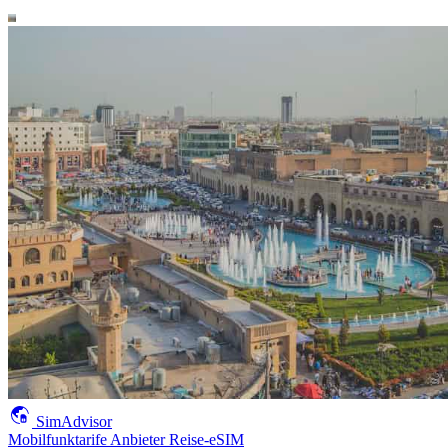
SimAdvisor
Mobilfunktarife
Anbieter
Reise-eSIM