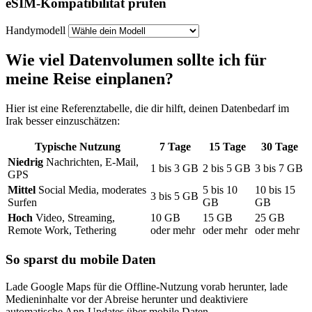
eSIM-Kompatibilität prüfen
Handymodell
Wie viel Datenvolumen sollte ich für
meine Reise einplanen?
Hier ist eine Referenztabelle, die dir hilft, deinen Datenbedarf
im
Irak
besser einzuschätzen:
Typische Nutzung
7
Tage
15
Tage
30
Tage
Niedrig
Nachrichten, E-Mail,
1
bis
3
GB
2
bis
5
GB
3
bis
7
GB
GPS
Mittel
Social Media, moderates
5
bis
10
10
bis
15
3
bis
5
GB
Surfen
GB
GB
Hoch
Video, Streaming,
10
GB
15
GB
25
GB
Remote Work, Tethering
oder mehr
oder mehr
oder mehr
So sparst du mobile Daten
Lade Google Maps für die Offline-Nutzung vorab herunter, lade
Medieninhalte vor der Abreise herunter und deaktiviere
automatische App-Updates über mobile Daten.