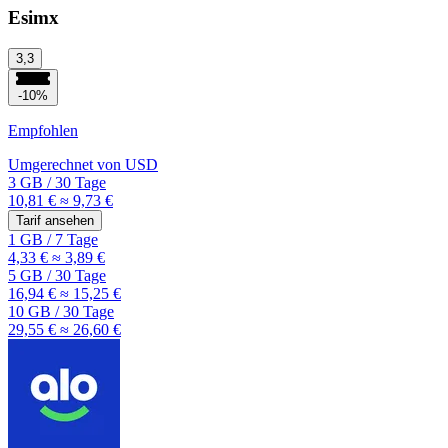
Esimx
3,3
-10%
Empfohlen
Umgerechnet von
USD
3 GB
/
30 Tage
10,81 €
≈ 9,73 €
Tarif ansehen
1 GB
/
7 Tage
4,33 €
≈ 3,89 €
5 GB
/
30 Tage
16,94 €
≈ 15,25 €
10 GB
/
30 Tage
29,55 €
≈ 26,60 €