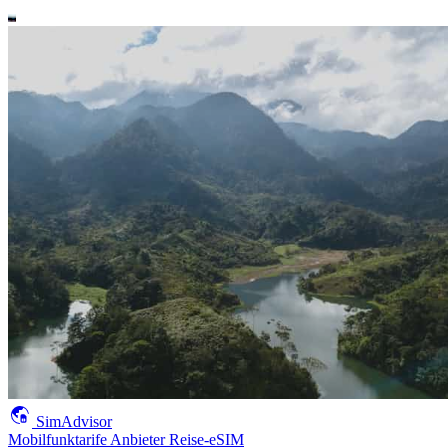
SimAdvisor
Mobilfunktarife
Anbieter
Reise-eSIM