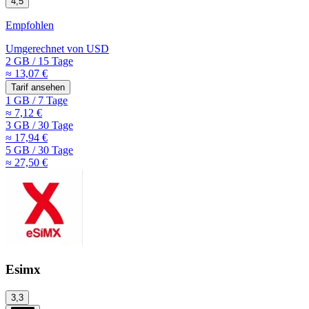
4,5
Empfohlen
Umgerechnet von
USD
2 GB
/
15 Tage
≈ 13,07 €
Tarif ansehen
1 GB
/
7 Tage
≈ 7,12 €
3 GB
/
30 Tage
≈ 17,94 €
5 GB
/
30 Tage
≈ 27,50 €
Esimx
3,3