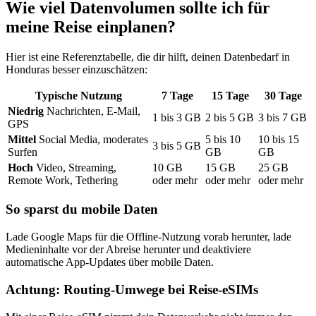
Wie viel Datenvolumen sollte ich für
meine Reise einplanen?
Hier ist eine Referenztabelle, die dir hilft, deinen Datenbedarf
in
Honduras
besser einzuschätzen:
Typische Nutzung
7
Tage
15
Tage
30
Tage
Niedrig
Nachrichten, E-Mail,
1
bis
3
GB
2
bis
5
GB
3
bis
7
GB
GPS
Mittel
Social Media, moderates
5
bis
10
10
bis
15
3
bis
5
GB
Surfen
GB
GB
Hoch
Video, Streaming,
10
GB
15
GB
25
GB
Remote Work, Tethering
oder mehr
oder mehr
oder mehr
So sparst du mobile Daten
Lade Google Maps für die Offline-Nutzung vorab herunter, lade
Medieninhalte vor der Abreise herunter und deaktiviere
automatische App-Updates über mobile Daten.
Achtung: Routing-Umwege bei Reise-eSIMs