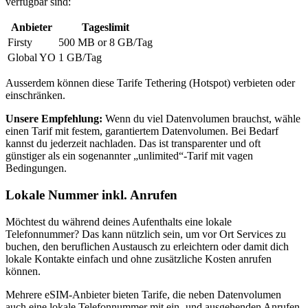
verfügbar sind:
Anbieter
Tageslimit
Firsty
500 MB or 8 GB
/Tag
Global YO
1 GB
/Tag
Ausserdem können diese Tarife Tethering (Hotspot) verbieten oder
einschränken.
Unsere Empfehlung:
Wenn du viel Datenvolumen brauchst, wähle
einen Tarif mit festem, garantiertem Datenvolumen. Bei Bedarf
kannst du jederzeit nachladen. Das ist transparenter und oft
günstiger als ein sogenannter „unlimited“-Tarif mit vagen
Bedingungen.
Lokale Nummer inkl. Anrufen
Möchtest du während deines Aufenthalts eine lokale
Telefonnummer? Das kann nützlich sein, um vor Ort Services zu
buchen, den beruflichen Austausch zu erleichtern oder damit dich
lokale Kontakte einfach und ohne zusätzliche Kosten anrufen
können.
Mehrere eSIM-Anbieter bieten Tarife, die neben Datenvolumen
auch eine lokale Telefonnummer mit ein- und ausgehenden Anrufen