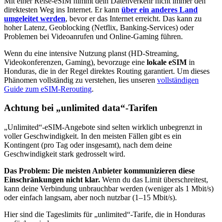
Mit einer Reise-eSIM nimmt dein Datenverkehr nicht immer den
direktesten Weg ins Internet. Er kann
über ein anderes Land
umgeleitet werden
, bevor er das Internet erreicht. Das kann zu
hoher Latenz, Geoblocking (Netflix, Banking-Services) oder
Problemen bei Videoanrufen und Online-Gaming führen.
Wenn du eine intensive Nutzung planst (HD-Streaming,
Videokonferenzen, Gaming), bevorzuge eine
lokale eSIM
in
Honduras
, die in der Regel direktes Routing garantiert. Um dieses
Phänomen vollständig zu verstehen, lies unseren
vollständigen
Guide zum eSIM-Rerouting
.
Achtung bei „unlimited data“-Tarifen
„Unlimited“-eSIM-Angebote sind selten wirklich unbegrenzt in
voller Geschwindigkeit. In den meisten Fällen gibt es ein
Kontingent (pro Tag oder insgesamt), nach dem deine
Geschwindigkeit stark gedrosselt wird.
Das Problem: Die meisten Anbieter kommunizieren diese
Einschränkungen nicht klar.
Wenn du das Limit überschreitest,
kann deine Verbindung unbrauchbar werden (weniger als 1 Mbit/s)
oder einfach langsam, aber noch nutzbar (1–15 Mbit/s).
Hier sind die Tageslimits für „unlimited“-Tarife, die
in Honduras