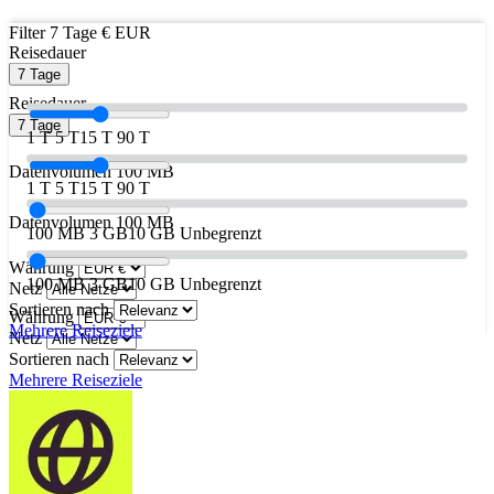
Filter
7 Tage
€ EUR
Reisedauer
7 Tage
Reisedauer
7 Tage
1 T
5 T
15 T
90 T
Datenvolumen
100 MB
1 T
5 T
15 T
90 T
Datenvolumen
100 MB
100 MB
3 GB
10 GB
Unbegrenzt
Währung
100 MB
3 GB
10 GB
Unbegrenzt
Netz
Sortieren nach
Währung
Mehrere Reiseziele
Netz
Sortieren nach
Mehrere Reiseziele