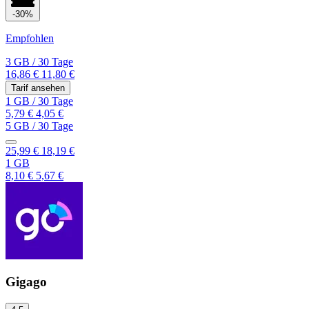
-30%
Empfohlen
3 GB
/
30 Tage
16,86 €
11,80 €
Tarif ansehen
1 GB
/
30 Tage
5,79 €
4,05 €
5 GB
/
30 Tage
25,99 €
18,19 €
1 GB
8,10 €
5,67 €
Gigago