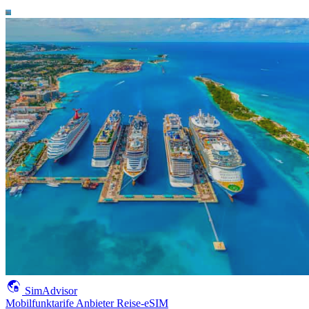
SimAdvisor
Mobilfunktarife
Anbieter
Reise-eSIM