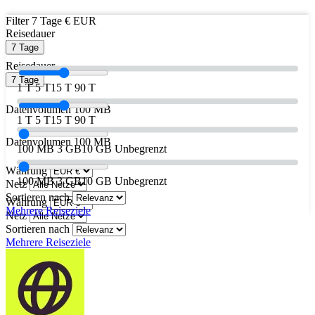
Filter
7 Tage
€ EUR
Reisedauer
7 Tage
Reisedauer
7 Tage
1 T
5 T
15 T
90 T
Datenvolumen
100 MB
1 T
5 T
15 T
90 T
Datenvolumen
100 MB
100 MB
3 GB
10 GB
Unbegrenzt
Währung
100 MB
3 GB
10 GB
Unbegrenzt
Netz
Sortieren nach
Währung
Mehrere Reiseziele
Netz
Sortieren nach
Mehrere Reiseziele