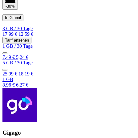
-30%
In Global
3 GB
/
30 Tage
17,99 €
12,59 €
Tarif ansehen
1 GB
/
30 Tage
7,49 €
5,24 €
5 GB
/
30 Tage
25,99 €
18,19 €
1 GB
8,96 €
6,27 €
Gigago