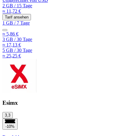
Umgerechnet von
USD
2 GB
/
15 Tage
≈ 11,72 €
Tarif ansehen
1 GB
/
7 Tage
≈ 5,86 €
3 GB
/
30 Tage
≈ 17,13 €
5 GB
/
30 Tage
≈ 25,25 €
Esimx
3,3
-10%