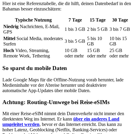
Hier ist eine Referenztabelle, die dir hilft, deinen Datenbedarf
in den
Bahamas
besser einzuschätzen:
Typische Nutzung
7
Tage
15
Tage
30
Tage
Niedrig
Nachrichten, E-Mail,
1
bis
3
GB
2
bis
5
GB
3
bis
7
GB
GPS
Mittel
Social Media, moderates
5
bis
10
10
bis
15
3
bis
5
GB
Surfen
GB
GB
Hoch
Video, Streaming,
10
GB
15
GB
25
GB
Remote Work, Tethering
oder mehr
oder mehr
oder mehr
So sparst du mobile Daten
Lade Google Maps für die Offline-Nutzung vorab herunter, lade
Medieninhalte vor der Abreise herunter und deaktiviere
automatische App-Updates über mobile Daten.
Achtung: Routing-Umwege bei Reise-eSIMs
Mit einer Reise-eSIM nimmt dein Datenverkehr nicht immer den
direktesten Weg ins Internet. Er kann
über ein anderes Land
umgeleitet werden
, bevor er das Internet erreicht. Das kann zu
hoher Latenz, Geoblocking (Netflix, Banking-Services) oder