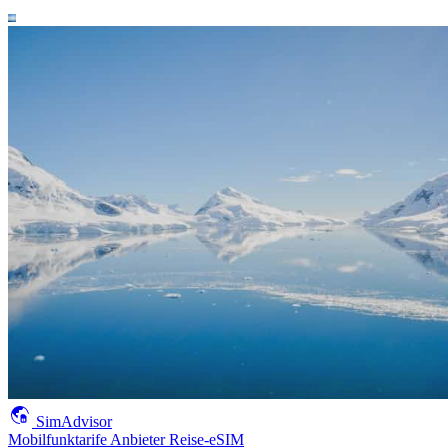
SimAdvisor
Mobilfunktarife
Anbieter
Reise-eSIM