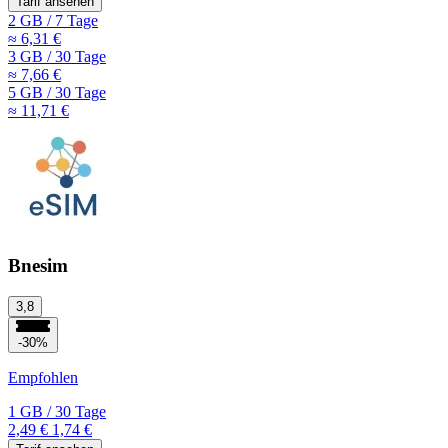
Tarif ansehen
2 GB
/
7 Tage
≈ 6,31 €
3 GB
/
30 Tage
≈ 7,66 €
5 GB
/
30 Tage
≈ 11,71 €
Bnesim
3,8
-30%
Empfohlen
1 GB
/
30 Tage
2,49 €
1,74 €