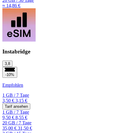
20 GB
/
30 Tage
≈ 14,86 €
Instabridge
3,8
-10%
Empfohlen
1 GB
/
7 Tage
3,50 €
3,15 €
Tarif ansehen
1 GB
/
7 Tage
9,50 €
8,55 €
20 GB
/
7 Tage
35,00 €
31,50 €