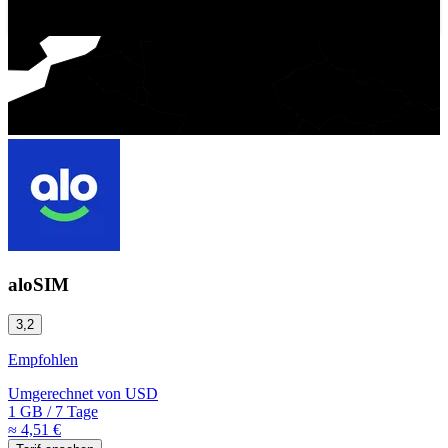
aloSIM
3,2
Empfohlen
Umgerechnet von
USD
1 GB
/
7 Tage
≈ 4,51 €