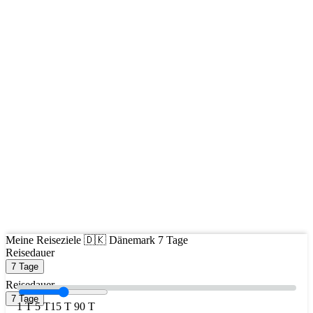
Meine Reiseziele
🇩🇰 Dänemark
7 Tage
Reisedauer
7 Tage
Reisedauer
7 Tage
1 T
5 T
15 T
90 T