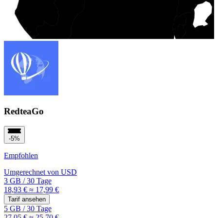
RedteaGo
-5%
Empfohlen
Umgerechnet von
USD
3 GB
/
30 Tage
18,93 €
≈ 17,99 €
Tarif ansehen
5 GB
/
30 Tage
27,05 €
≈ 25,70 €